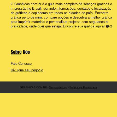
O Graphicas.com.br é o guia mais completo de serviços gráficos e
impressão no Brasil, reunindo informações, contatos e localização
de gráficas e copiadoras em todas as cidades do país. Encontre
gráfica perto de mim, compare opções e descubra a melhor gráfica
para imprimir materiais e personalizar projetos com segurança e
praticidade, onde quer que esteja. Encontre sua gráfica agora! 🖨️🎨
Sobre Nós
Fale Conosco
Divulgue seu négocio
GRAPHICAS.COM.BR -
Termos de Uso
-
Política de Privacidade