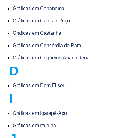
Gráficas em Capanema
Gráficas em Capitão Poço
Gráficas em Castanhal
Gráficas em Concórdia do Pará
Gráficas em Coqueiro- Ananindeua
D
Gráficas em Dom Eliseu
I
Gráficas em Igarapé-Açu
Gráficas em Itaituba