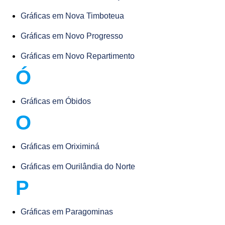
Gráficas em Nova Timboteua
Gráficas em Novo Progresso
Gráficas em Novo Repartimento
Ó
Gráficas em Óbidos
O
Gráficas em Oriximiná
Gráficas em Ourilândia do Norte
P
Gráficas em Paragominas