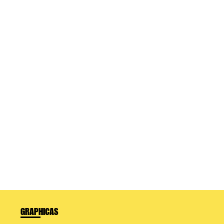
GRAPHICAS